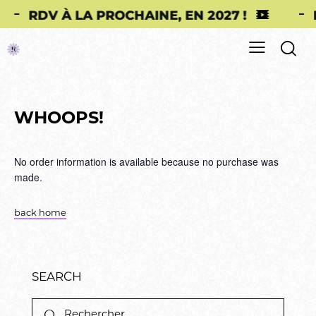
RDV À LA PROCHAINE, EN 2027 !
RDV 
WHOOPS!
No order information is available because no purchase was
made.
back home
SEARCH