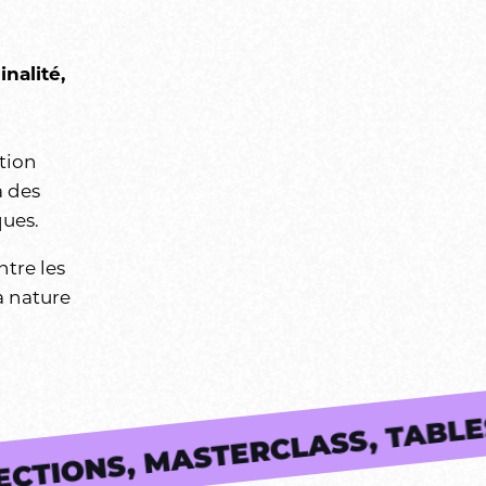
nalité,
ation
a des
ques.
ntre les
a nature
PROJECTIONS, MASTERCLAS