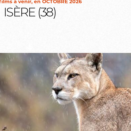
films à venir,
en OCTOBRE 2026​
ISÈRE (38)