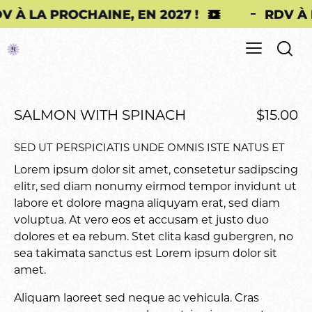
LA PROCHAINE, EN 2027 !
RDV À LA P
SALMON WITH SPINACH
$15.00
SED UT PERSPICIATIS UNDE OMNIS ISTE NATUS ET
Lorem ipsum dolor sit amet, consetetur sadipscing
elitr, sed diam nonumy eirmod tempor invidunt ut
labore et dolore magna aliquyam erat, sed diam
voluptua. At vero eos et accusam et justo duo
dolores et ea rebum. Stet clita kasd gubergren, no
sea takimata sanctus est Lorem ipsum dolor sit
amet.
Aliquam laoreet sed neque ac vehicula. Cras